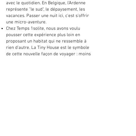
avec le quotidien. En Belgique, l'Ardenne
représente "le sud", le dépaysement, les
vacances. Passer une nuit ici, c'est s'offrir
une micro-aventure.
Chez Temps 1solite, nous avons voulu
pousser cette expérience plus loin en
proposant un habitat qui ne ressemble à
rien d'autre. La Tiny House est le symbole
de cette nouvelle façon de voyager : moins
d'espace, mais plus d'esprit. Moins de
gadgets, mais plus d'émotions. C’est cette
authenticité qui fait de chaque nuit passée
chez nous un événement spécial
Questions Fréquentes
(FAQ) pour votre nuit
romantique
Quelle est la meilleure période pour voir