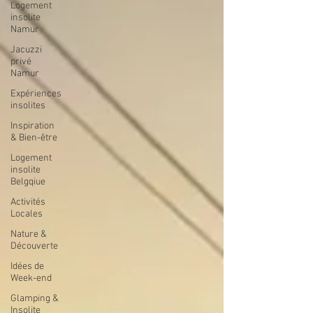
Logement
insolite
Namur
Jacuzzi
privé
Namur
Expériences
insolites
Inspiration
& Bien-être
Logement
insolite
Belgqiue
Activités
Locales
Nature &
Découverte
Idées de
Week-end
Glamping &
Insolite