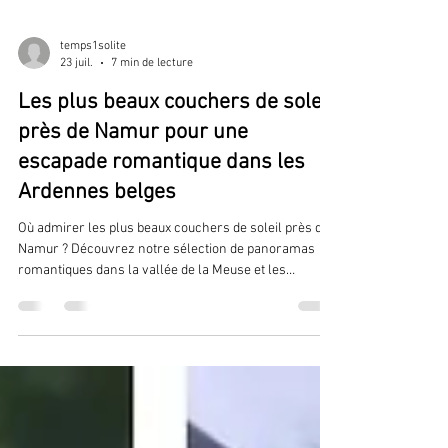
temps1solite
23 juil.
7 min de lecture
Les plus beaux couchers de soleil
près de Namur pour une
escapade romantique dans les
Ardennes belges
Où admirer les plus beaux couchers de soleil près de
Namur ? Découvrez notre sélection de panoramas
romantiques dans la vallée de la Meuse et les
Ardennes belges. Des 7 Meuses à Dinant, en passant
par Poilvache et Andenne, profitez de nos conseils
d'hôtes pour vivre une escapade inoubliable avant de
retrouver le confort de votre lodge Temps 1solite et
son bain nordique privatif.