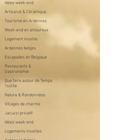
Idées week-end
Artisanat & Céramique
Tourisme en Ardennes
Week-end en amoureux
Logement insolite
Ardennes belges
Escapades en Belgique
Restaurants &
Gastronomie
Que faire autour de Temps
1solite
Nature & Randonnées
Villages de charme
Jacuzzi privatif
Idées week-end
Logements insolites