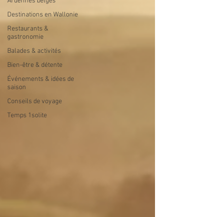
Ardennes belges
Destinations en Wallonie
Restaurants &
gastronomie
Balades & activités
Bien-être & détente
Événements & idées de
saison
Conseils de voyage
Temps 1solite