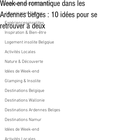
Week-end romantique dans les
Logement insolite Namur
Ardennes belges : 10 idées pour se
Jacuzzi privé Namur
Expériences insolites
retrouver à deux
Inspiration & Bien-être
Logement insolite Belgqiue
Activités Locales
Nature & Découverte
Idées de Week-end
Glamping & Insolite
Destinations Belgique
Destinations Wallonie
Destinations Ardennes Belqes
Destinations Namur
Idées de Week-end
Activités Locales