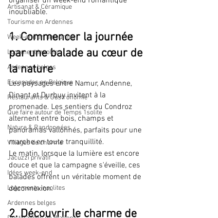
organiser un week-end romantique 
Artisanat & Céramique
inoubliable.
Tourisme en Ardennes
1. Commencer la journée 
Week-end en amoureux
par une balade au cœur de 
Logement insolite
la nature
Ardennes belges
Escapades en Belgique
Les paysages entre Namur, Andenne, 
Dinant et Durbuy invitent à la 
Restaurants & Gastronomie
promenade. Les sentiers du Condroz 
Que faire autour de Temps 1solite
alternent entre bois, champs et 
Nature & Randonnées
panoramas vallonnés, parfaits pour une 
marche en toute tranquillité.
Villages de charme
Le matin, lorsque la lumière est encore 
Jacuzzi privatif
douce et que la campagne s'éveille, ces 
Idées week-end
balades offrent un véritable moment de 
Logements insolites
déconnexion.
Ardennes belges
2. Découvrir le charme de 