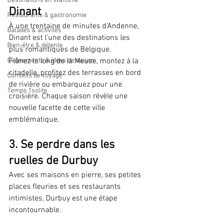
Destinations en Wallonie
Dinant
Restaurants & gastronomie
À une trentaine de minutes d'Andenne, 
Balades & activités
Dinant est l'une des destinations les 
Bien-être & détente
plus romantiques de Belgique.
Événements & idées de saison
Flânez le long de la Meuse, montez à la 
citadelle, profitez des terrasses en bord 
Conseils de voyage
de rivière ou embarquez pour une 
Temps 1solite
croisière. Chaque saison révèle une 
nouvelle facette de cette ville 
emblématique.
3. Se perdre dans les 
ruelles de Durbuy
Avec ses maisons en pierre, ses petites 
places fleuries et ses restaurants 
intimistes, Durbuy est une étape 
incontournable.