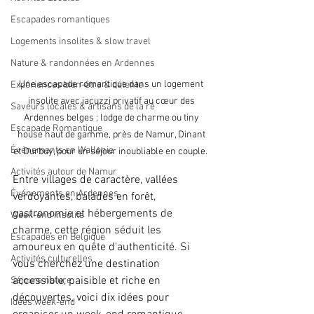
Escapades romantiques
Logements insolites & slow travel
Nature & randonnées en Ardennes
Une escapade romantique dans un logement 
Expériences bien-être & détente
insolite avec jacuzzi privatif au cœur des 
Saveurs locales & artisans de la ré
Ardennes belges : lodge de charme ou tiny 
Escapade Romantique
house haut de gamme, près de Namur, Dinant 
Événements en Wallonie
et Durbuy, pour un séjour inoubliable en couple.  
Activités autour de Namur
Entre villages de caractère, vallées 
Événements en Ardennes
verdoyantes, balades en forêt, 
gastronomie et hébergements de 
Week-end insolite
charme, cette région séduit les 
Escapades en Belgique
amoureux en quête d'authenticité. Si 
Activités culturelles
vous cherchez une destination 
accessible, paisible et riche en 
Séjours nature
découvertes, voici dix idées pour 
Idées week-end