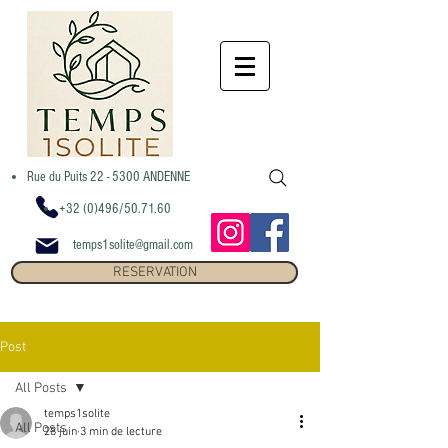
Rue du Puits 22 - 5300 ANDENNE
+32 (0)496/50.71.60
temps1solite@gmail.com
RESERVATION
Post
All Posts
temps1solite
All Posts
28 juin
3 min de lecture