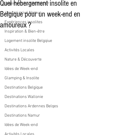
Quel hébergement insolite en
Logement insolite Namur
Belgique pour un week-end en
Jacuzzi privé Namur
Expériences insolites
amoureux ?
Inspiration & Bien-être
Logement insolite Belgqiue
Activités Locales
Nature & Découverte
Idées de Week-end
Glamping & Insolite
Destinations Belgique
Destinations Wallonie
Destinations Ardennes Belqes
Destinations Namur
Idées de Week-end
Activités Locales