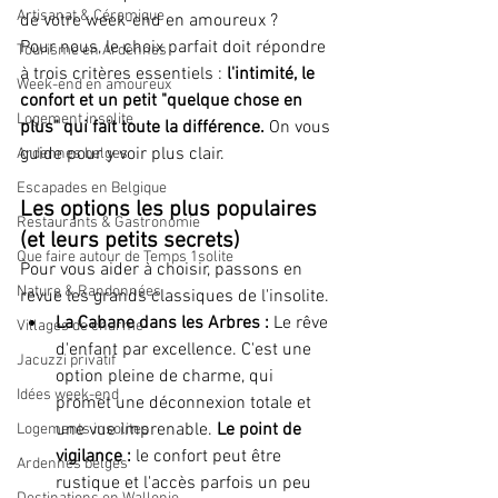
Artisanat & Céramique
de votre week-end en amoureux ?
Pour nous, le choix parfait doit répondre 
Tourisme en Ardennes
à trois critères essentiels : 
l'intimité, le 
Week-end en amoureux
confort et un petit "quelque chose en 
Logement insolite
plus" qui fait toute la différence.
 On vous 
guide pour y voir plus clair.
Ardennes belges
Escapades en Belgique
Les options les plus populaires 
Restaurants & Gastronomie
(et leurs petits secrets)
Que faire autour de Temps 1solite
Pour vous aider à choisir, passons en 
Nature & Randonnées
revue les grands classiques de l'insolite.
La Cabane dans les Arbres :
 Le rêve 
Villages de charme
d'enfant par excellence. C'est une 
Jacuzzi privatif
option pleine de charme, qui 
Idées week-end
promet une déconnexion totale et 
une vue imprenable. 
Le point de 
Logements insolites
vigilance :
 le confort peut être 
Ardennes belges
rustique et l'accès parfois un peu 