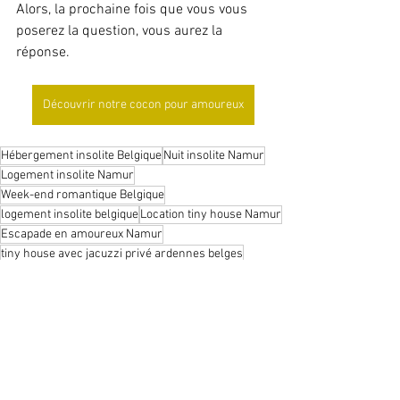
Alors, la prochaine fois que vous vous 
poserez la question, vous aurez la 
réponse.
Découvrir notre cocon pour amoureux
Hébergement insolite Belgique
Nuit insolite Namur
Logement insolite Namur
Week-end romantique Belgique
logement insolite belgique
Location tiny house Namur
Escapade en amoureux Namur
tiny house avec jacuzzi privé ardennes belges
Tiny house romantique Namur
Séjour romantique Namur
Tiny house avec jacuzzi Namur
Location tiny house tout confort Belgique
Week-end détente Belqique Namur
Expérience unique Namur
Séjour insolite avec petit déjeuner Belgique Namur