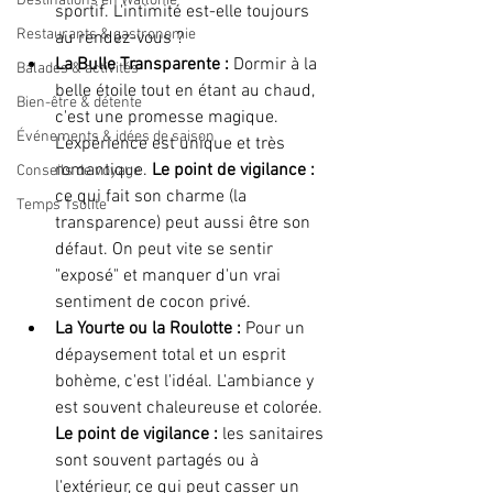
Destinations en Wallonie
sportif. L'intimité est-elle toujours 
Restaurants & gastronomie
au rendez-vous ?
La Bulle Transparente :
 Dormir à la 
Balades & activités
belle étoile tout en étant au chaud, 
Bien-être & détente
c'est une promesse magique. 
Événements & idées de saison
L'expérience est unique et très 
romantique. 
Le point de vigilance :
Conseils de voyage
ce qui fait son charme (la 
Temps 1solite
transparence) peut aussi être son 
défaut. On peut vite se sentir 
"exposé" et manquer d'un vrai 
sentiment de cocon privé.
La Yourte ou la Roulotte :
 Pour un 
dépaysement total et un esprit 
bohème, c'est l'idéal. L'ambiance y 
est souvent chaleureuse et colorée. 
Le point de vigilance :
 les sanitaires 
sont souvent partagés ou à 
l'extérieur, ce qui peut casser un 