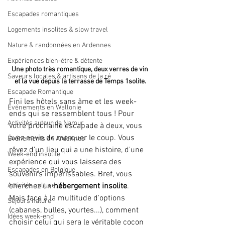
Escapades romantiques
Logements insolites & slow travel
Nature & randonnées en Ardennes
Expériences bien-être & détente
Une photo très romantique, deux verres de vin 
Saveurs locales & artisans de la ré
et la vue depuis la terrasse de Temps 1solite.
Escapade Romantique
Fini les hôtels sans âme et les week-
Événements en Wallonie
ends qui se ressemblent tous ! Pour 
Activités autour de Namur
votre prochaine escapade à deux, vous 
avez envie de marquer le coup. Vous 
Événements en Ardennes
rêvez d'un lieu qui a une histoire, d'une 
Week-end insolite
expérience qui vous laissera des 
Escapades en Belgique
souvenirs impérissables. Bref, vous 
Activités culturelles
cherchez un 
hébergement insolite
.
Mais face à la multitude d'options 
Séjours nature
(cabanes, bulles, yourtes...), comment 
Idées week-end
choisir celui qui sera le véritable cocon 