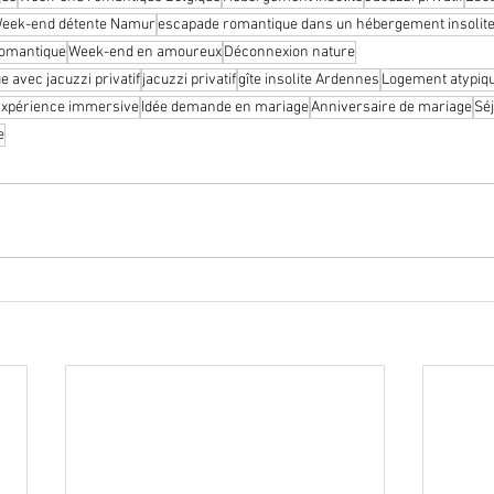
eek-end détente Namur
escapade romantique dans un hébergement insolit
romantique
Week-end en amoureux
Déconnexion nature
 avec jacuzzi privatif
jacuzzi privatif
gîte insolite Ardennes
Logement atypiq
xpérience immersive
Idée demande en mariage
Anniversaire de mariage
Séj
e