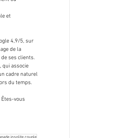
ale et 
gle 4,9/5, sur 
gage de la 
 de ses clients.
 qui associe 
un cadre naturel 
hors du temps.
. Êtes-vous 
pade insolite couple