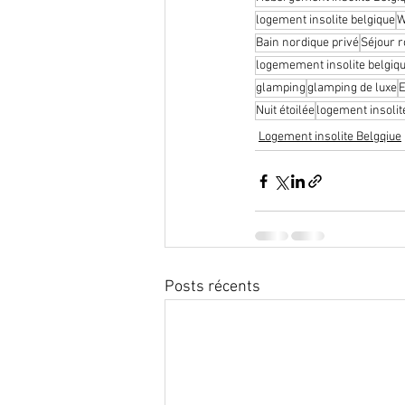
logement insolite belgique
W
Bain nordique privé
Séjour 
logemement insolite belgique
glamping
glamping de luxe
E
Nuit étoilée
logement insolit
Logement insolite Belgqiue
Posts récents