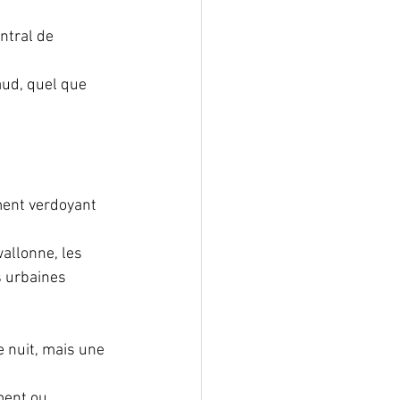
ntral de 
aud, quel que 
ent verdoyant 
allonne, les 
s urbaines 
 nuit, mais une 
ment ou 