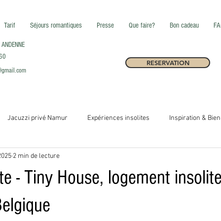
Tarif
Séjours romantiques
Presse
Que faire?
Bon cadeau
FA
00 ANDENNE
.60
RESERVATION
@gmail.com
Jacuzzi privé Namur
Expériences insolites
Inspiration & Bien
2025
2 min de lecture
vités Locales
Nature & Découverte
Idées de Week-end
Gla
e - Tiny House, logement insolit
ons Wallonie
Destinations Ardennes Belqes
Destinations Namur
Belgique