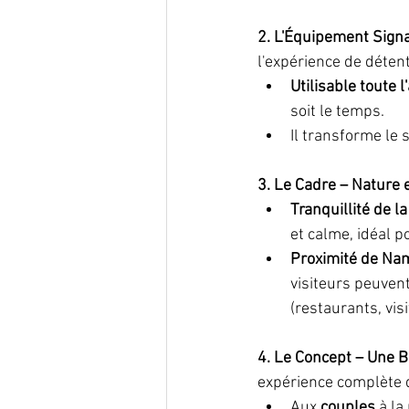
2. L'Équipement Signat
l'expérience de détent
Utilisable toute 
soit le temps.
Il transforme le 
3. Le Cadre – Nature e
Tranquillité de l
et calme, idéal p
Proximité de Nam
visiteurs peuvent
(restaurants, vis
4. Le Concept – Une B
expérience complète 
Aux 
couples
 à l