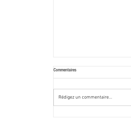
Commentaires
Rédigez un commentaire...
Les plus beaux couchers de soleil près
de Namur pour une escapade
romantique dans les Ardennes belges