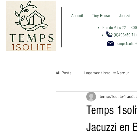
Accueil
Tiny House
Jacuzzi
Rue du Puits 22 - 53
+32 (0)496/50.71
temps1solite
All Posts
Logement insolite Namur
temps1solite
1 août 
Logement insolite Belgqiue
Acti
Temps 1solit
Destinations Belgique
Destinati
Jacuzzi en 