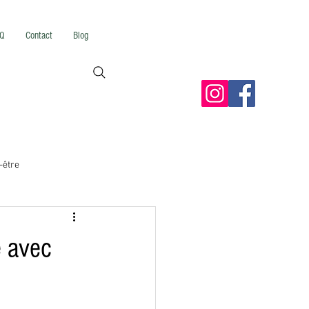
Q
Contact
Blog
-être
mping & Insolite
e avec
Idées de Week-end