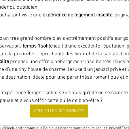
der du quotidien.
uhaitant vivre une 
expérience de logement insolite
, origin
c un très grand nombre d'avis extrêmement positifs sur goo
servation, 
Temps 1solite
 jouit d'une excellente réputation, 
, de la propreté irréprochable des lieux et de la satisfaction
lite
 propose une offre d'hébergement insolite très réussie,
e d'une tiny house de charme, le luxe d'un jacuzzi privé et 
i la destination idéale pour une parenthèse romantique et 
L'expérience Temps 1solite se vit plus qu'elle ne se raconte
pause et à vous offrir cette bulle de bien-être ?
VÉRIFIER LES DISPONIBILITÉS
que
Week-end romantique Belgique
Hébergement insolite
Jacuzzi privatif
Esca