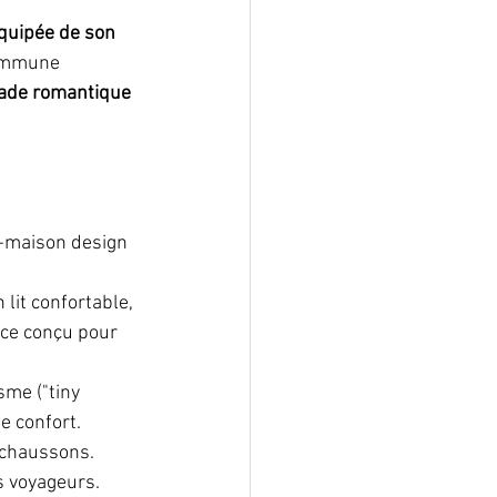
quipée de son 
es en Ardennes
commune 
ade romantique 
ements en Wallonie
Activités culturelles
o-maison design 
lit confortable, 
ace conçu pour 
me ("tiny 
e confort. 
t chaussons. 
s voyageurs. 