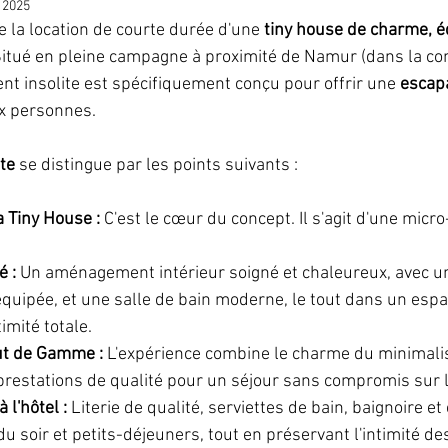
 2025
e la location de courte durée d'une 
tiny house de charme, é
mantiques
Logements insolites & slow travel
Nature & randonné
Situé en pleine campagne à proximité de Namur (dans la 
nt insolite est spécifiquement conçu pour offrir une 
escap
x personnes.
Saveurs locales & artisans de la ré
Escapade Romantique
Évén
te
 se distingue par les points suivants :
ements en Ardennes
Week-end insolite
Escapades en Belgique
 Tiny House : 
C'est le cœur du concept. Il s'agit d'une micr
Artisanat & Céramique
é :
 Un aménagement intérieur soigné et chaleureux, avec un 
équipée, et une salle de bain moderne, le tout dans un esp
imité totale.
t de Gamme :
 L'expérience combine le charme du minimalis
 prestations de qualité pour un séjour sans compromis sur l
l'hôtel :
 Literie de qualité, serviettes de bain, baignoire e
 soir et petits-déjeuners, tout en préservant l'intimité de