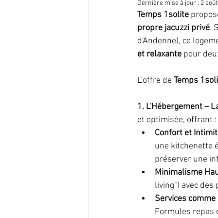
Dernière mise à jour :
2 août
Temps 1solite
 propos
Activités Locales
Escapades ro
propre jacuzzi privé
. 
d'Andenne), ce logeme
et relaxante
 pour deu
Expériences bien-être & détente
L'offre de 
Temps 1soli
Activités autour de Namur
Évén
1. L'Hébergement – La
et optimisée, offrant :
Séjours nature
Idées week-end
Confort et Intimit
une kitchenette 
préserver une int
Minimalisme Hau
living") avec des
Services comme à 
Formules repas du