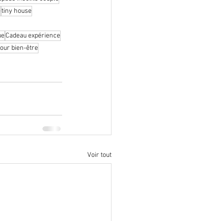
e
tiny house
ue
Cadeau expérience
our bien-être
Voir tout