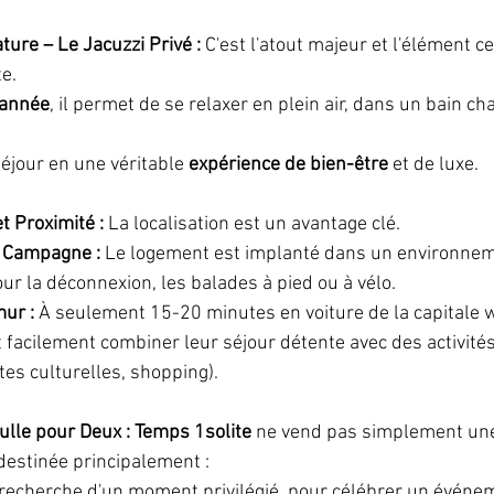
ure – Le Jacuzzi Privé : 
C'est l'atout majeur et l'élément ce
e.
l'année
, il permet de se relaxer en plein air, dans un bain ch
séjour en une véritable 
expérience de bien-être
 et de luxe.
t Proximité : 
La localisation est un avantage clé.
a Campagne :
 Le logement est implanté dans un environnem
our la déconnexion, les balades à pied ou à vélo.
ur :
 À seulement 15-20 minutes en voiture de la capitale w
 facilement combiner leur séjour détente avec des activité
ites culturelles, shopping).
ulle pour Deux : Temps 1solite
 ne vend pas simplement une
destinée principalement :
a recherche d'un moment privilégié, pour célébrer un événe